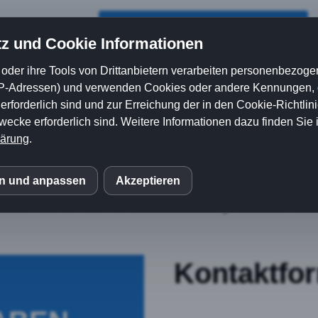
gen
Anfrage stellen
z und Cookie Informationen
oder ihre Tools von Drittanbietern verarbeiten personenbezoge
P-Adressen) und verwenden Cookies oder andere Kennungen, di
allgemeine Anfragen haben wir dieses Kontaktformular ein
rforderlich sind und zur Erreichung der in den Cookie-Richtlin
cke erforderlich sind. Weitere Informationen dazu finden Sie 
r- und IT-Schrott Entsorgung nutzen Sie das
speziell
lärung
.
 auf keinen Fall für die Übersendung von nicht ausdrück
Hiermit wird der Benutzung dafür widersprochen.
en und anpassen
Akzeptieren
S
halten uns im Falle der Zuwiderhandlung rechtliche Schrit
mo (Piwik)
Kontaktfo
eptieren