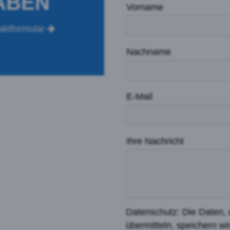
ABEN
Vorname
aktformular
Nachname
E-Mail
Ihre Nachricht
Datenschutz: Die Daten, 
übermitteln, speichern wi